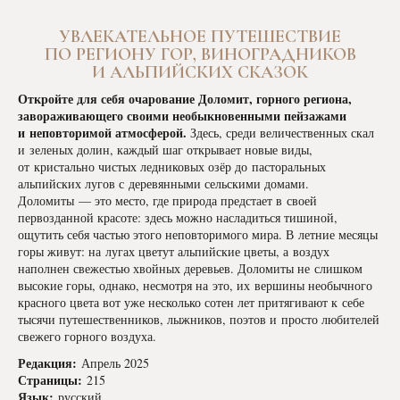
УВЛЕКАТЕЛЬНОЕ ПУТЕШЕСТВИЕ
ПО РЕГИОНУ ГОР, ВИНОГРАДНИКОВ
И АЛЬПИЙСКИХ СКАЗОК
Откройте для себя очарование Доломит, горного региона,
завораживающего своими необыкновенными пейзажами
и неповторимой атмосферой.
Здесь, среди величественных скал
и зеленых долин, каждый шаг открывает новые виды,
от кристально чистых ледниковых озёр до пасторальных
альпийских лугов с деревянными сельскими домами.
Доломиты — это место, где природа предстает в своей
первозданной красоте: здесь можно насладиться тишиной,
ощутить себя частью этого неповторимого мира. В летние месяцы
горы живут: на лугах цветут альпийские цветы, а воздух
наполнен свежестью хвойных деревьев. Доломиты не слишком
высокие горы, однако, несмотря на это, их вершины необычного
красного цвета вот уже несколько сотен лет притягивают к себе
тысячи путешественников, лыжников, поэтов и просто любителей
свежего горного воздуха.
Редакция:
Апрель 2025
Страницы:
215
Язык:
русский