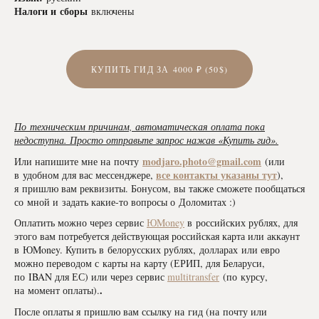
Налоги и сборы
включены
КУПИТЬ ГИД ЗА 4000 ₽ (50$)
По техническим причинам, автоматическая оплата пока
недоступна. Просто отправьте запрос нажав «Купить гид».
modjaro.photo@gmail.com
Или напишите мне на почту
(или
все контакты указаны тут
в удобном для вас мессенджере,
),
я пришлю вам реквизиты. Бонусом, вы также сможете пообщаться
со мной и задать какие-то вопросы о Доломитах :)
Оплатить можно через сервис
ЮMoney
в российских рублях, для
этого вам потребуется действующая российская карта или аккаунт
в ЮMoney. Купить в белорусских рублях, долларах
или евро
можно переводом с карты на карту (ЕРИП, для Беларуси,
по IBAN для ЕС) или через сервис
multitransfer
(по курсу,
.
на момент оплаты).
После оплаты я пришлю вам ссылку на гид (на почту или