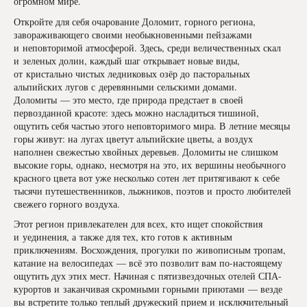
огромном мире.
Откройте для себя очарование Доломит, горного региона,
завораживающего своими необыкновенными пейзажами
и неповторимой атмосферой. Здесь, среди величественных скал
и зеленых долин, каждый шаг открывает новые виды,
от кристально чистых ледниковых озёр до пасторальных
альпийских лугов с деревянными сельскими домами.
Доломиты — это место, где природа предстает в своей
первозданной красоте: здесь можно насладиться тишиной,
ощутить себя частью этого неповторимого мира. В летние месяцы
горы живут: на лугах цветут альпийские цветы, а воздух
наполнен свежестью хвойных деревьев. Доломиты не слишком
высокие горы, однако, несмотря на это, их вершины необычного
красного цвета вот уже несколько сотен лет притягивают к себе
тысячи путешественников, лыжников, поэтов и просто любителей
свежего горного воздуха.
Этот регион привлекателен для всех, кто ищет спокойствия
и уединения, а также для тех, кто готов к активным
приключениям. Восхождения, прогулки по живописным тропам,
катание на велосипедах — всё это позволит вам по-настоящему
ощутить дух этих мест. Начиная с пятизвездочных отелей СПА-
курортов и заканчивая скромными горными приютами — везде
вы встретите только теплый дружеский прием и исключительный